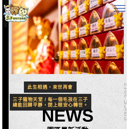
24小時，全年無休
子
TEL：06-5907766
寵
物
天
堂
SINCE 20
此生相遇，來世再會
三子寵物天堂 / 每一個毛孩在三子
總能回歸平靜，閉上眼安心轉世。
NEWS