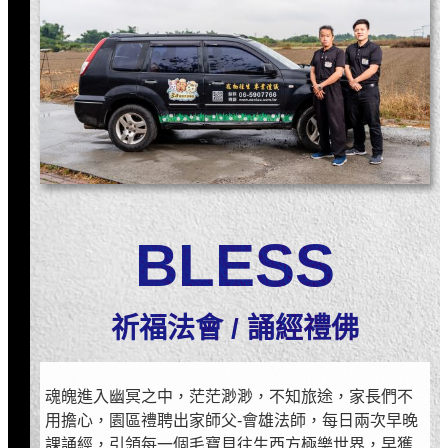
BLESS
祈福法會 / 誦經禮佛
魂魄進入幽冥之中，茫茫渺渺，不知旅途，家長們不
用擔心，園區禮聘出家師父-會雄法師，每日兩次早晚
課誦經，引領每一個毛寶貝往生西方極樂世界，早獲